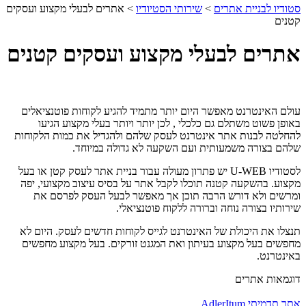
סטודיו לבניית אתרים
>
שירותי הסטיודיו
>
אתרים לבעלי מקצוע ועסקים
קטנים
אתרים לבעלי מקצוע ועסקים קטנים
עולם האינטרנט מאפשר היום יותר מתמיד להגיע לקוחות פוטנציאלים
באופן פשוט משתלם גם כלכלי
,
לכן יותר ויותר בעלי מקצוע הגיעו
להחלטה לבנות אתר אינטרנט לעסק שלהם ולהגדיל את כמות הלקוחות
שלהם בצורה משמעותית ועם השקעה לא גדולה במיוחד
.
לסטודיו
U-WEB
יש פתרון מעולה עבור בניית אתר לעסק קטן או בעל
מקצוע
.
בהשקעה קטנה תוכלו לקבל אתר על בסיס עיצוב מקצועי
,
יפה
ומרשים ולא דורש הרבה תוכן אך מאפשר לבעל העסק לפרסם את
שירותיו בצורה נוחה וברורה ללקוח פוטנציאלי
.
תנצלו את היכולת של האינטרנט לגייס לקוחות חדשים לעסק
.
היום לא
מחפשים בעל מקצוע בעיתון ואת המגנט זורקים
.
בעל מקצוע מחפשים
באינטרנט
.
דוגמאות אתרים
אתר תדמיתי AdlerItum