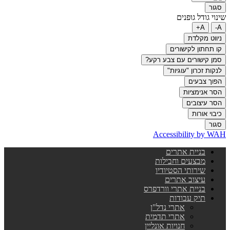
סגור
שינוי גודל גופנים
A+
A-
ניווט מקלדת
קו תחתון לקישורים
סמן קישורים עם צבע רקע?
לנקות זכרון "עוגיות"
הפוך צבעים
הסר אנימציות
הסר עיצובים
כיבוי אורות
סגור
Accessibility by WAH
בניית אתרים
מבצעים וחבילות
שירותי הסטיודיו
עיצוב אתרים
בניית אתרי וורדפרס
תיק עבודות
אתרי נדל"ן
אתרי תדמית
חנויות אונליין