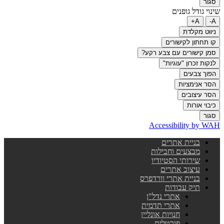
סגור
שינוי גודל גופנים
A+
A-
ניווט מקלדת
קו תחתון לקישורים
סמן קישורים עם צבע רקע?
לנקות זכרון "עוגיות"
הפוך צבעים
הסר אנימציות
הסר עיצובים
כיבוי אורות
סגור
Accessibility by WAH
בניית אתרים
מבצעים וחבילות
שירותי הסטיודיו
עיצוב אתרים
בניית אתרי וורדפרס
תיק עבודות
אתרי נדל"ן
אתרי תדמית
חנויות אונליין
פורטלים