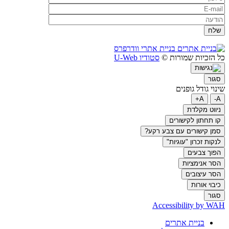
בניית אתרי וודרפרס
כל הזכיות שמורות ©
סטודיו U-Web
סגור
שינוי גודל גופנים
A+
A-
ניווט מקלדת
קו תחתון לקישורים
סמן קישורים עם צבע רקע?
לנקות זכרון "עוגיות"
הפוך צבעים
הסר אנימציות
הסר עיצובים
כיבוי אורות
סגור
Accessibility by WAH
בניית אתרים