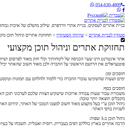
054-630-4809
בניית אתרים לעסקים. בניית אתרי וורדפרס. שילוב מושלם של איכות גבוהה
סטודיו לבניית אתרים
>
שירותי הסטיודיו
>
תחזוקת אתרים וניהול תוכן מקצ
תחזוקת אתרים וניהול תוכן מקצועי
אתר אינטרנט הינו שער הכניסה של לקוחותיך וכלי חזק מאוד לפרסום ושי
פוטנציאלים את הרושם הראשוני על החברה ולכן מאוד חשוב שהאתר יכיל
חוסכים זמן:
ימים ושעות שהשקיעו עובדי החברה כדי ללמוד ולהלחם עם תמונות וטקסטים 
חוסכים כסף:
משכורת עבור שעות עבודה ארוכות שישקיע הצוות שלכם לעדכוני תוכן האת
מקבלים תוצאה יותר טובה:
ניהול תוכן ע"י בעל מקצוע מאוד חשוב למצבו הטכני של האתר, קידום האתר
לשגיות בדפי האתר.
ניהול תוכן ב-3 שפות:
הרבה אתרים בארץ כוללים דפים בעברית, רוסית ואנגלית. תשכחו על בעיות