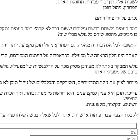
לשפות אלה תוך כדי עבודות תחזוקת האתר.
הפתרון: ניהול תוכן
נכתב על ידי צחר רותם
כמה פעמים גלשתם ברשת וגיליתם ששום דבר לא קרה? כמה פעמים נתקלת
בו מביכים, מהסוג שיניס כל גולש מבלי שוב?
התשובה לכל אלה ברורה מאליה. גם הפתרון: ניהול תוכן מקצועי. יותר ויות
האתר הינו חלון הראווה של מפעיליו. כפראפרזה על הפתגם המפורסם, הרי ש
גולש המבקר באתר לא מעודכן מסיק מכך על הרלבנטיות של מפעיליו. גולש
טיבם של מפעילי האתר.
מיותר לציין את נזקיו התדמיתיים, השיווקיים והכלכליים של ניהול תוכן לא 
עריכת תוכן היא עניין למקצוענים. היא דורשת מיומנות גבוהה, תוך הכרה 
החיפוש
השונים. ובקיצור, מקצוענות.
לקבלת הצעה עבור פיתוח או שדרוג אתר ולכל שאלה בנושה שלחו פניה ע"י