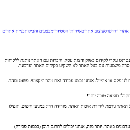
 אתרי וורדפרס
עיצוב אתרים
שירותי הסטיודיו
מבצעים וחבילות
בניית אתרים
נטרנט עקרי לקידום בשוק והצגת עסק. היכרות עם האתר נותנת ללקוחות
חסרת משמעות עם בעל האתר לא השקיע בקידום האתר ועדכוניו.
נו פקס או אימייל. אנחנו נבצע עבודה זאת מהר ומקצועי. פשוט ומהר.
קבלו תוצאה טובה יותר!
האתר גורמת לירידת איכות האתר, מורידה דרוג במנועי חיפוש, ואפילו
ונים באתר. יותר מזה, אנחנו יכולים לתרגם תוכן (בכמות סבירה)