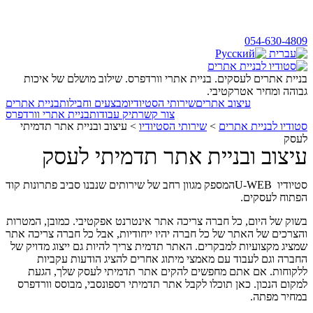
054-630-4809
בניית אתרים לעסקים. בניית אתרי וורדפרס. שילוב מושלם של איכות
גבוהה ומחיר אטרקטיבי.
עיצוב אתרים
שירותי הסטיודיו
מבצעים וחבילות
בניית אתרים
צור קשר
תיק עבודות
בניית אתרי וורדפרס
סטודיו לבניית אתרים
>
שירותי הסטיודיו
>
עיצוב ובניית אתר תדמיתי
לעסק
עיצוב ובניית אתר תדמיתי לעסק
סטיודיו U-WEBהמספק מגוון רחב של שירותים שנבנו סביב פתרונות קוד
הפתוח לעסקים.
בשוק של היום, כל חברה צריכה אתר אינטרנט אפקטיבי. כמובן, המטרות
והצרכים של האתר של כל חברה יהיו ייחודיות, אבל כל חברה צריכה אתר
שמציג מקצועיות למבקרים. האתר תדמית צריך להיות גם ייצוג מדויק של
החברה וגם לעבוד עם מאמצי מיתוג אחרים להציג הודעות עקביות
ללקוחות. אם אתם מחפשים להקים אתר תדמיתי לעסק שלך, הגעת
למקום הנכון. כאן תוכלו לקבל אתר תדמיתי רספונסבי, מבוסס וורדפרס
במחיר מפתה.