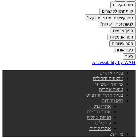
ניווט מקלדת
קו תחתון לקישורים
סמן קישורים עם צבע רקע?
לנקות זכרון "עוגיות"
הפוך צבעים
הסר אנימציות
הסר עיצובים
כיבוי אורות
סגור
Accessibility by WAH
בניית אתרים
מבצעים וחבילות
שירותי הסטיודיו
עיצוב אתרים
בניית אתרי וורדפרס
תיק עבודות
אתרי נדל"ן
אתרי תדמית
חנויות אונליין
פורטלים
אתרי לוחות
צור קשר