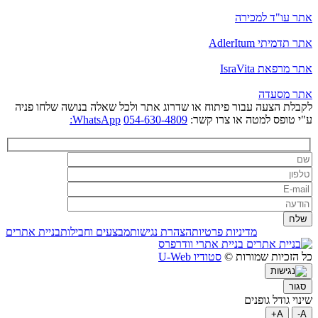
אתר עו"ד למכירה
אתר תדמיתי AdlerItum
אתר מרפאת IsraVita
אתר מסעדה
לקבלת הצעה עבור פיתוח או שדרוג אתר ולכל שאלה בנושה שלחו פניה
ע"י טופס למטה או צרו קשר:
054-630-4809
WhatsApp:
מדיניות פרטיות
הצהרת נגישות
מבצעים וחבילות
בניית אתרים
בניית אתרי וודרפרס
כל הזכיות שמורות ©
סטודיו U-Web
סגור
שינוי גודל גופנים
A+
A-