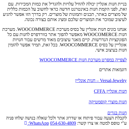
בניית חנות אונליין יכולה להוזיל עלויות ולהגדיל את כמות המכירות. עם
זאת, לפני הקמת חנות באינטרנט חדשה כדאי לחשוב על הכמות כללית
של מוצרים באתר, תכנים ותמונות של מוצרים. רק בדרך הזו אפשר להגיע
לעיצוב שמוכר את המוצרים שלכם ומציג אותם בצורה נכונה.
אנחנו בונים חנות אונליין על בסיס מערכת WOOCOMMERCE. מערכת
חנות WOOCOMERCE מאפשר להפוך אתר בוורדפרס לחנות עם כל
הפונקציות הנדרשות. קיים מאגר עיצובים מאוד מרשים עבור חנויות
אונלייין על בסיס WOOCOMMERCE. בכל זאת, תמיד אפשר להזמין
חנות בעיצוב אישי.
לצפייה במפרט מערכת חנות WOOCOMMERCE
דוגמאות אתרים
Versal-Jewelry – חנות אונליין
חנות אונליין CFFA
חנות מוצרי קוסמטיקה
חנות בגדים
לקבלת הצעה עבור פיתוח או שדרוג אתר ולכל שאלה בנושה שלחו פניה
ע"י טופס למטה או צרו קשר:
054-630-4809
WhatsApp: