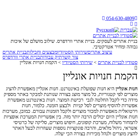
054-630-4809
בניית אתרים לעסקים. בניית אתרי וורדפרס. שילוב מושלם של איכות
גבוהה ומחיר אטרקטיבי.
עיצוב אתרים
שירותי הסטיודיו
מבצעים וחבילות
בניית אתרים
צור קשר
תיק עבודות
בניית אתרי וורדפרס
סטודיו לבניית אתרים
>
שירותי הסטיודיו
>
הקמת חנויות אונליין
הקמת חנויות אונליין
חנות אונליין
היא חנות שפועלת באינטרנט. חנות אונליין מאפשרת להציג
מוצרים לפי קטגוריות, כל מוצר מוצג בצורה שנותנת למבקר באתר מספיק
מידה כדי לקבל החלטה לגבי רכישת המוצר. חנות באינטרנט מאפשרת
אפשרות להוסיף מוצרים לסל קניות ולבצע הזמנה. כלמור, חנות
וירטואלית מאפשרת למכור מוצרים ולקבל הזמנות עבורם. כמובן, מערכות
חנות אונליין היום יכולים הרבה יותר מזה. בין אפשריות המערכת אופציות
לתמחור משלוח, מערכת קופונים, חיפוש מוצרים, סליקה של כרטיסי
אשראי, ניהול מלאים, והרבה פונקציות נוספות שעוזרות לבעל האתר
להציג מוצרים ולנהל מכירות בצורה הכי יעלה.