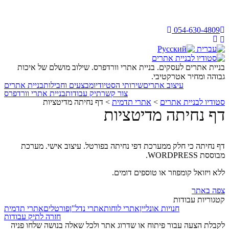
054-630-4809
בניית אתרים לעסקים. בניית אתרי וורדפרס. שילוב מושלם של איכות
גבוהה ומחיר אטרקטיבי.
עיצוב אתרים
שירותי הסטיודיו
מבצעים וחבילות
בניית אתרים
צור קשר
תיק עבודות
בניית אתרי וורדפרס
סטודיו לבניית אתרים
>
אתרי תדמית
>
דף נחיתה מדיטציות
דף נחיתה מדיטציות
דף נחיתה כי חלק ממערכת דפי נחיתה בפורטל. עיצוב אישי. מערכת
מבוססת WORDPRESS.
ללא ויזואל קומפוזר או טוספים דומים.
צפה באתר
קטגוריות עבודות
חנויות אונליין
אתרי לוחות
אתרי נדל"ן
פורטלים
אתרי תדמית
חזרה לתיק עבודות
לקבלת הצעה עבור פיתוח או שדרוג אתר ולכל שאלה בנושה שלחו פניה