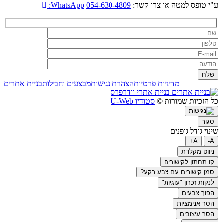
ע"י טופס למטה או צרו קשר:
054-630-4809
WhatsApp:
מדיניות פרטיות
הצהרת נגישות
מבצעים וחבילות
בניית אתרים
בניית אתרי וודרפרס
כל הזכיות שמורות ©
סטודיו U-Web
סגור
שינוי גודל גופנים
A+
A-
ניווט מקלדת
קו תחתון לקישורים
סמן קישורים עם צבע רקע?
לנקות זכרון "עוגיות"
הפוך צבעים
הסר אנימציות
הסר עיצובים