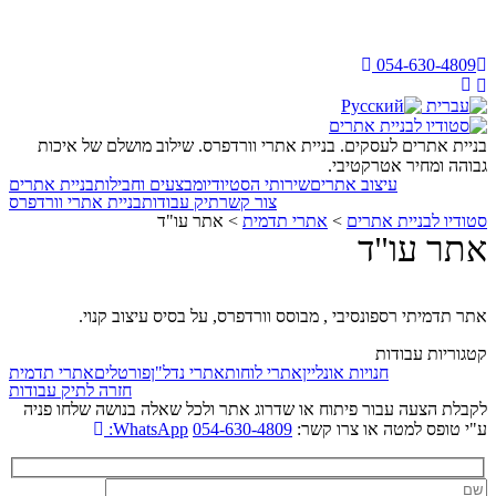
054-630-4809
בניית אתרים לעסקים. בניית אתרי וורדפרס. שילוב מושלם של איכות
גבוהה ומחיר אטרקטיבי.
עיצוב אתרים
שירותי הסטיודיו
מבצעים וחבילות
בניית אתרים
צור קשר
תיק עבודות
בניית אתרי וורדפרס
סטודיו לבניית אתרים
>
אתרי תדמית
>
אתר עו"ד
אתר עו"ד
אתר תדמיתי רספונסיבי , מבוסס וורדפרס, על בסיס עיצוב קנוי.
קטגוריות עבודות
חנויות אונליין
אתרי לוחות
אתרי נדל"ן
פורטלים
אתרי תדמית
חזרה לתיק עבודות
לקבלת הצעה עבור פיתוח או שדרוג אתר ולכל שאלה בנושה שלחו פניה
ע"י טופס למטה או צרו קשר:
054-630-4809
WhatsApp: