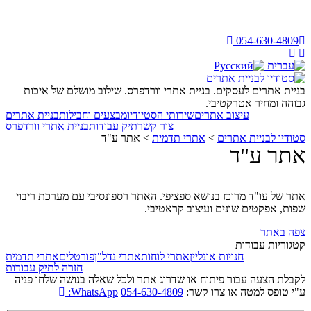
054-630-4809
בניית אתרים לעסקים. בניית אתרי וורדפרס. שילוב מושלם של איכות
גבוהה ומחיר אטרקטיבי.
עיצוב אתרים
שירותי הסטיודיו
מבצעים וחבילות
בניית אתרים
צור קשר
תיק עבודות
בניית אתרי וורדפרס
סטודיו לבניית אתרים
>
אתרי תדמית
>
אתר ע"ד
אתר ע"ד
אתר של עו"ד מרוכז בנושא ספציפי. האתר רספונסיבי עם מערכת ריבוי
שפות, אפקטים שונים ועיצוב קראטיבי.
צפה באתר
קטגוריות עבודות
חנויות אונליין
אתרי לוחות
אתרי נדל"ן
פורטלים
אתרי תדמית
חזרה לתיק עבודות
לקבלת הצעה עבור פיתוח או שדרוג אתר ולכל שאלה בנושה שלחו פניה
ע"י טופס למטה או צרו קשר:
054-630-4809
WhatsApp: