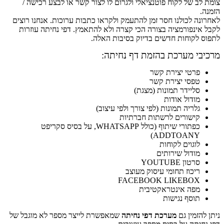
צומת לב של לקוח פוטנציאלי ולגרום לו לצור קשר או לבצע רכישה /
הזמנה.
לאחרונה לכולנו חסר זמן להתעמק ולקראו כתבות ערוכות. אנחנו רוצים
לקבל אינפורמציה בצורה הכי קצרה ולא להתאמץ. דפי נחיתה עוזרות
לתפוס לקוחות חדשים בדיוק בסיבות האלה.
מרכיבי מערכת בהזמת דף נחיתה:
פרטי יצירת קשר
טפסי יצירת קשר
סליידר תמונות (מצגת)
מודול אודות
גלריה תמונות (לפי צורך ולפי עיצוב)
קישורים לרשתות חברתיות
כפתורי שיתוף (כולל WHATSAPP, על בסיס סקריפט
ADDTOANY)
לוגוים לקוחות
מודול שירותים
סרטון YOUTUBE
ריכוז תחומי עיסוק מעוצב
FACEBOOK LIKEBOX
מפה אינטראקטיבית
תוסף נגישות
ניתן להזמין גם
מערכת דפי נחיתה
שמאפשרת לייצר מספר לא מוגבל של