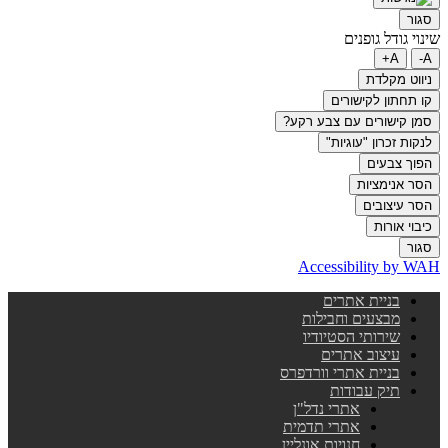
סגור
שינוי גודל גופנים
A+
A-
ניווט מקלדת
קו תחתון לקישורים
סמן קישורים עם צבע רקע?
לנקות זכרון "עוגיות"
הפוך צבעים
הסר אנימציות
הסר עיצובים
כיבוי אורות
סגור
Accessibility by WAH
בניית אתרים
מבצעים וחבילות
שירותי הסטיודיו
עיצוב אתרים
בניית אתרי וורדפרס
תיק עבודות
אתרי נדל"ן
אתרי תדמית
חנויות אונליין