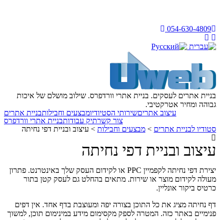
054-630-4809
בניית אתרים לעסקים. בניית אתרי וורדפרס. שילוב מושלם של איכות
גבוהה ומחיר אטרקטיבי.
עיצוב אתרים
שירותי הסטיודיו
מבצעים וחבילות
בניית אתרים
צור קשר
תיק עבודות
בניית אתרי וורדפרס
סטודיו לבניית אתרים
>
מבצעים וחבילות
>
עיצוב ובניית דפי נחיתה
עיצוב ובניית דפי נחיתה
יצירת דפי נחיתה לקפמיין PPC או לקידום העסק שלך באינטרנט. פתרון
מעולה לקידום מוצר או שירות. מתאים בהחלט גם לעסק קטן בתור
כרטיס ביקור אונליין.
דף נחיתה מציג את כל התוכן בצורה יפה ומעוצבת בדף אחד. אין דפים
פנימיים באתר כזה. המטרה לספק מקסימום מידע במינימום תוכן, למשוך