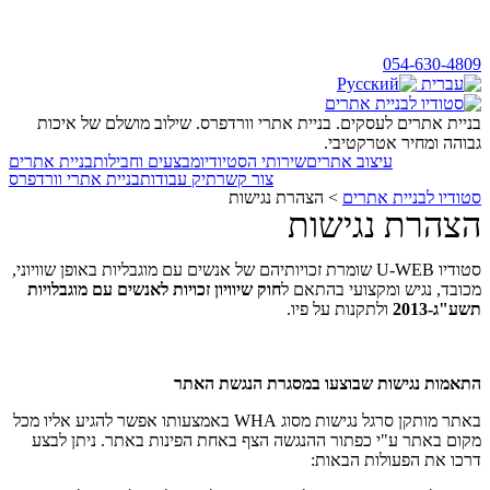
054-630-4809
בניית אתרים לעסקים. בניית אתרי וורדפרס. שילוב מושלם של איכות
גבוהה ומחיר אטרקטיבי.
עיצוב אתרים
שירותי הסטיודיו
מבצעים וחבילות
בניית אתרים
צור קשר
תיק עבודות
בניית אתרי וורדפרס
סטודיו לבניית אתרים
>
הצהרת נגישות
הצהרת נגישות
סטודיו U-WEB שומרת זכויותיהם של אנשים עם מוגבליות באופן שוויוני,
מכובד, נגיש ומקצועי בהתאם ל
חוק שיוויון זכויות לאנשים עם מוגבלויות
תשע"ג-2013
ולתקנות על פיו.
התאמות נגישות שבוצעו במסגרת הנגשת האתר
באתר מותקן סרגל נגישות מסוג WHA באמצעותו אפשר להגיע אליו מכל
מקום באתר ע"י כפתור ההנגשה הצף באחת הפינות באתר. ניתן לבצע
דרכו את הפעולות הבאות: