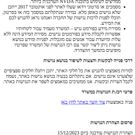
ממליצים לשימוש בתוכנת NVDA העדכנית ביותר.
מסמכים או סרטוני וידאו שעלו לאתר לפני אוקטובר 2017 ייתכן
שלא נגישים באופן מלא. במידה שנתקלתם במסמך כזה או בסרטון,
תוכלו לפנות לרכזת נגישות של החברה ואנחנו נדאג להנגיש לכם
את המידע.
מסירת מידע בפורמט נגיש – המשרד מעמיד עבור לקוחותיו
אפשרות לקבלת מידע בפורמטים נגישים. מסירת המידע הינה ללא
עלות ומיועדת עבור אנשים עם מוגבלות. לפניות ומידע בנושא
נגישות ניתן ליצור קשר עם רכז הנגישות של המשרד שפרטיו
מופיעים בהמשך ההצהרה.
דרכי פנייה לבקשות והצעות לשיפור בנושא נגישות
למרות מאמצינו להנגיש את כל חלקי האתר, יתכן ויתגלו חלקים ספציפיים
שלצערנו אינם נגישים. אם נתקלתם בבעיה בנושא נגישות באתר, נשמח
לקבל הערות ובקשות. אנו ממשיכים במאמצים לשפר את הנגישות באתר.
פרטי רכז.ת הנגישות במשרד
פניה באמצעות
צור קשר באתר לחץ כאן
פרסום הצהרת הנגישות
הצהרת הנגישות עודכנה ביום 15/12/2023