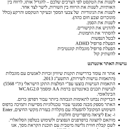
לשנות את הטקסט לפי הצרכים שלכם – להגדיל אותו, לרווח בין
האותיות, לשנות את הרווח בין השורות, לישר לצד אחד.
לשנות את הניגודיות של צבעי המסך ובעיקר הטקסט והרקע (כולל
מונוכרום וצבע חום כהה).
לשנות את הסמן.
להדגיש את הקישורים.
להסתיר את התמונות.
לבטל הנפשות
הפעלת פרופיל ADHD
הפעלת פרופיל מוגבלות קוגנטיבית
להשתיק קול
נגישות האתר אינטרנט
אתר זה עומד בדרישות תקנות שיוויון זכויות לאנשים עם מוגבלות
(התאמות נגישות לשירות), התשע”ג 2013.
התאמות הנגישות בוצעו עפ”י המלצות התקן הישראלי (ת”י 5568)
לנגישות תכנים באינטרנט ברמת AA ומסמך WCAG2.0
הבינלאומי.
הבדיקות נבחנו לתאימות הגבוהה ביותר עבור דפדפן כרום.
האתר מספק מבנה סמנטי עבור טכנולוגיות מסייעות ותמיכה בדפוס
השימוש המקובל להפעלה עם מקלדת בעזרת מקשי החיצים, Enter
ו- Esc ליציאה מתפריטים וחלונות.
מותאם לתצוגה בדפדפנים הנפוצים ולשימוש בטלפון הסלואלרי.
לשם קבלת חווית גלישה מיטבית עם תוכנת הקראת מסך, אנו